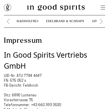
ALKOHOLFREI
EDELBRAND & SCHNAPS
GIN
H
Impressum
In Good Spirits Vertriebs
GmbH
UID-Nr: ATU 7784 4647
FN: 575 052 s
FB-Gericht: Feldkirch
Sitz: 6890 Lustenau
Vorachstrasse 75
Telefonnummer:
+43 660 393 3530