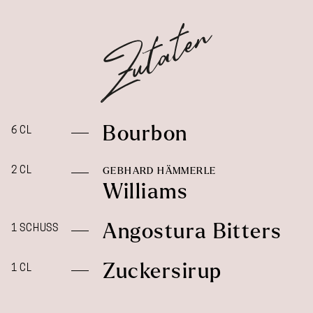
Bourbon
6 CL
2 CL
GEBHARD HÄMMERLE
Williams
Angostura Bitters
1 SCHUSS
Zuckersirup
1 CL