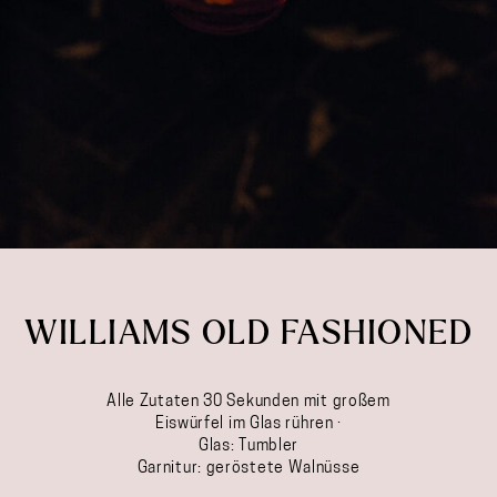
WILLIAMS OLD FASHIONED
Alle Zutaten 30 Sekunden mit großem
Eiswürfel im Glas rühren ·
Glas: Tumbler
Garnitur: geröstete Walnüsse