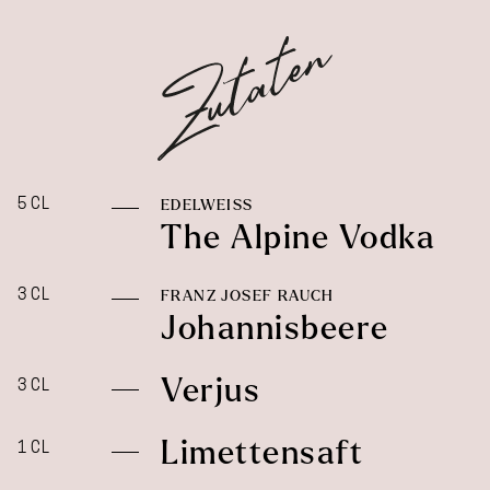
5 CL
EDELWEISS
The Alpine Vodka
3 CL
FRANZ JOSEF RAUCH
Johannisbeere
Verjus
3 CL
Limettensaft
1 CL