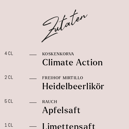
4 CL
KOSKENKORVA
Climate Action
2 CL
FREIHOF MIRTILLO
Heidelbeerlikör
5 CL
RAUCH
Apfelsaft
Limettensaft
1 CL